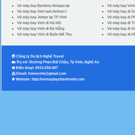
Vé máy bay Bamboo Airways tại
Vé máy bay Vinh
Vé máy bay Viet nam Airlines t
Vé máy bay đi Ú
Vé máy bay Jetstar tại TP Vinh
Vé máy bay đi P
Vé máy bay Vinh đi Hà Nội
Vé máy bay đi T
Vé máy bay Vinh đi Đà Nẵng
Vé máy bay đi 
Vé máy bay Vinh đi Buôn Mê Thu
Vé máy bay đi 
🌏 Công ty Du lịch Nghệ Travel
🏡 Trụ sở: Đường Phan Bội Châu, Tp Vinh, Nghệ An
☎️ Điện thoại: 0915.050.067
📩 Email: homevinh@gmail.com
⛔️ Website: http://vemaybaythanhvinh.com