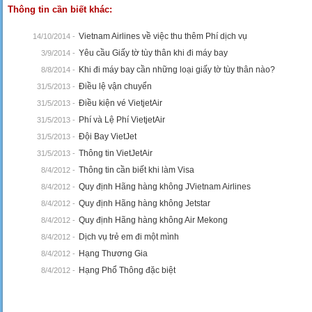
Thông tin cần biết khác:
Vietnam Airlines về việc thu thêm Phí dịch vụ
14/10/2014 -
Yêu cầu Giấy tờ tùy thân khi đi máy bay
3/9/2014 -
Khi đi máy bay cần những loại giấy tờ tùy thân nào?
8/8/2014 -
Điều lệ vận chuyển
31/5/2013 -
Điều kiện vé VietjetAir
31/5/2013 -
Phí và Lệ Phí VietjetAir
31/5/2013 -
Đội Bay VietJet
31/5/2013 -
Thông tin VietJetAir
31/5/2013 -
Thông tin cần biết khi làm Visa
8/4/2012 -
Quy định Hãng hàng không JVietnam Airlines
8/4/2012 -
Quy định Hãng hàng không Jetstar
8/4/2012 -
Quy định Hãng hàng không Air Mekong
8/4/2012 -
Dịch vụ trẻ em đi một mình
8/4/2012 -
Hạng Thương Gia
8/4/2012 -
Hạng Phổ Thông đặc biệt
8/4/2012 -