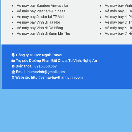
Vé máy bay Bamboo Airways tại
Vé máy bay Vinh
Vé máy bay Viet nam Airlines t
Vé máy bay đi Ú
Vé máy bay Jetstar tại TP Vinh
Vé máy bay đi P
Vé máy bay Vinh đi Hà Nội
Vé máy bay đi T
Vé máy bay Vinh đi Đà Nẵng
Vé máy bay đi 
Vé máy bay Vinh đi Buôn Mê Thu
Vé máy bay đi 
🌏 Công ty Du lịch Nghệ Travel
🏡 Trụ sở: Đường Phan Bội Châu, Tp Vinh, Nghệ An
☎️ Điện thoại: 0915.050.067
📩 Email: homevinh@gmail.com
⛔️ Website: http://vemaybaythanhvinh.com