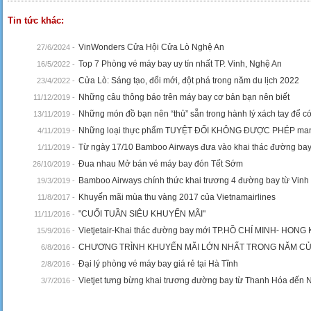
Tin tức khác:
VinWonders Cửa Hội Cửa Lò Nghệ An
27/6/2024 -
Top 7 Phòng vé máy bay uy tín nhất TP. Vinh, Nghệ An
16/5/2022 -
Cửa Lò: Sáng tạo, đổi mới, đột phá trong năm du lịch 2022
23/4/2022 -
Những câu thông báo trên máy bay cơ bản bạn nên biết
11/12/2019 -
Những món đồ bạn nên “thủ” sẵn trong hành lý xách tay để 
13/11/2019 -
Những loại thực phẩm TUYỆT ĐỐI KHÔNG ĐƯỢC PHÉP mang t
4/11/2019 -
Từ ngày 17/10 Bamboo Airways đưa vào khai thác đường ba
1/11/2019 -
Đua nhau Mở bán vé máy bay đón Tết Sớm
26/10/2019 -
Bamboo Airways chính thức khai trương 4 đường bay từ Vinh
19/3/2019 -
Khuyến mãi mùa thu vàng 2017 của Vietnamairlines
11/8/2017 -
"CUỐI TUẦN SIÊU KHUYẾN MÃI"
11/11/2016 -
Vietjetair-Khai thác đường bay mới TP.HỒ CHÍ MINH- HONG
15/9/2016 -
CHƯƠNG TRÌNH KHUYẾN MÃI LỚN NHẤT TRONG NĂM CỦA
6/8/2016 -
Đại lý phòng vé máy bay giá rẻ tại Hà Tĩnh
2/8/2016 -
Vietjet tưng bừng khai trương đường bay từ Thanh Hóa đến
3/7/2016 -